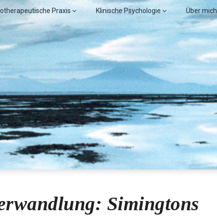
otherapeutische Praxis
Klinische Psychologie
Über mich
obl, MSc.
Verwandlung: Simingtons